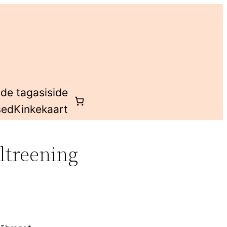
ide tagasiside
sed
Kinkekaart
ltreening