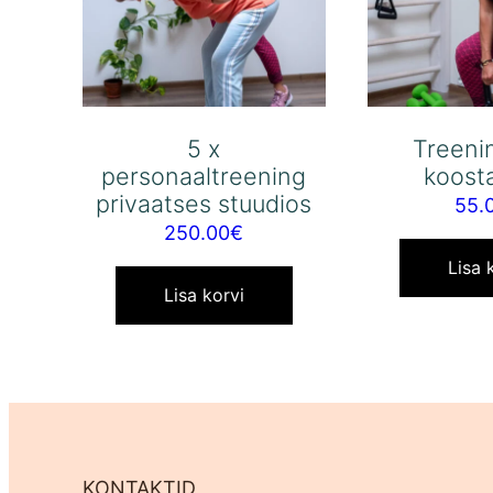
5 x
Treeni
personaaltreening
koost
privaatses stuudios
55.
250.00
€
Lisa 
Lisa korvi
KONTAKTID