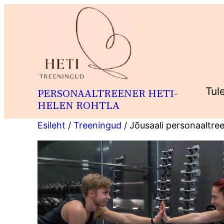
Liigu
sisu
juurde
Tul
PERSONAALTREENER HETI-
HELEN ROHTLA
Esileht
/
Treeningud
/ Jõusaali personaaltre