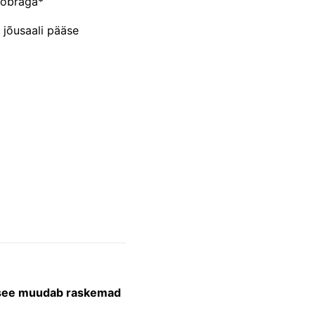
sõbraga*
 jõusaali pääse
a see muudab raskemad