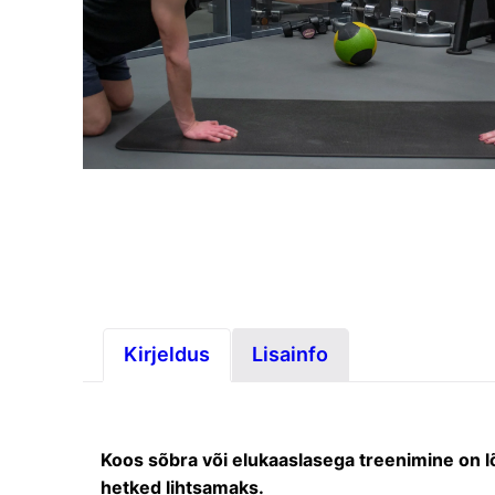
Kirjeldus
Lisainfo
Koos sõbra või elukaaslasega treenimine on 
hetked lihtsamaks.