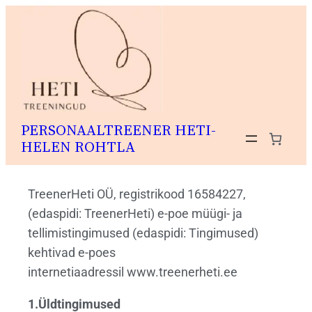
PERSONAALTREENER HETI-
HELEN ROHTLA
TreenerHeti OÜ, registrikood 16584227,
(edaspidi: TreenerHeti) e-poe müügi- ja
tellimistingimused (edaspidi: Tingimused)
kehtivad e-poes
internetiaadressil www.treenerheti.ee
1.Üldtingimused