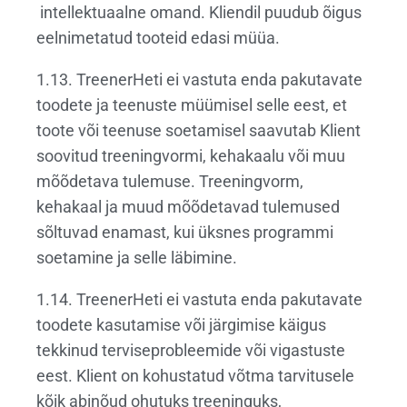
intellektuaalne omand. Kliendil puudub õigus
eelnimetatud tooteid edasi müüa.
1.13. TreenerHeti ei vastuta enda pakutavate
toodete ja teenuste müümisel selle eest, et
toote või teenuse soetamisel saavutab Klient
soovitud treeningvormi, kehakaalu või muu
mõõdetava tulemuse. Treeningvorm,
kehakaal ja muud mõõdetavad tulemused
sõltuvad enamast, kui üksnes programmi
soetamine ja selle läbimine.
1.14. TreenerHeti ei vastuta enda pakutavate
toodete kasutamise või järgimise käigus
tekkinud terviseprobleemide või vigastuste
eest. Klient on kohustatud võtma tarvitusele
kõik abinõud ohutuks treeninguks,