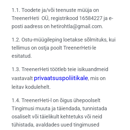
1.1. Toodete ja/või teenuste müüja on
TreenerHeti OÜ, registrikood 16584227 ja e-
posti aadress on hetirohtla@gmail.com.
1.2. Ostu-müügileping loetakse sõlmituks, kui
tellimus on ostja poolt TreenerHeti-le
esitatud.
1.3. TreenerHeti töötleb teie isikuandmeid
privaatsuspoliitikale
vastavalt
, mis on
leitav kodulehelt.
1.4. TreenerHeti-l on õigus ühepoolselt
Tingimusi muuta ja täiendada, tunnistada
osaliselt või täielikult kehtetuks või neid
tühistada, avaldades uued tingimused