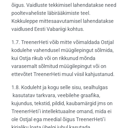
õigus. Vaidluste tekkimisel lahendatakse need
pooltevaheliste läbirääkimiste teel.
Kokkuleppe mittesaavutamisel lahendatakse
vaidlused Eesti Vabariigi kohtus.
1.7. TreenerHeti võib mitte võimaldada Ostjal
kodulehe vahendusel müügilepingut sõlmida,
kui Ostja rikub või on rikkunud mõnda
varasemalt sõlmitud müügilepingut või on
ettevõtet TreenerHeti muul viisil kahjustanud.
1.8. Koduleht ja kogu selle sisu, sealhulgas
kasutatav tarkvara, veebilehe graafika,
kujundus, tekstid, pildid, kaubamärgid jms on
TreenerHeti’i intellektuaalne omand, mida ei
ole Ostjal ega meedial õigus TreenerHeti’i
kirjaliku loata ühelgi juhul kasutada.