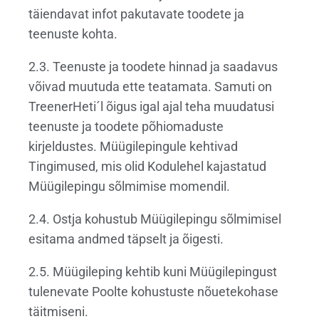
täiendavat infot pakutavate toodete ja
teenuste kohta.
2.3. Teenuste ja toodete hinnad ja saadavus
võivad muutuda ette teatamata. Samuti on
TreenerHeti´l õigus igal ajal teha muudatusi
teenuste ja toodete põhiomaduste
kirjeldustes. Müügilepingule kehtivad
Tingimused, mis olid Kodulehel kajastatud
Müügilepingu sõlmimise momendil.
2.4. Ostja kohustub Müügilepingu sõlmimisel
esitama andmed täpselt ja õigesti.
2.5. Müügileping kehtib kuni Müügilepingust
tulenevate Poolte kohustuste nõuetekohase
täitmiseni.