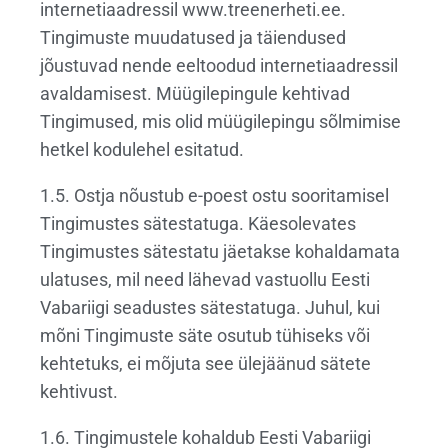
internetiaadressil www.treenerheti.ee.
Tingimuste muudatused ja täiendused
jõustuvad nende eeltoodud internetiaadressil
avaldamisest. Müügilepingule kehtivad
Tingimused, mis olid müügilepingu sõlmimise
hetkel kodulehel esitatud.
1.5. Ostja nõustub e-poest ostu sooritamisel
Tingimustes sätestatuga. Käesolevates
Tingimustes sätestatu jäetakse kohaldamata
ulatuses, mil need lähevad vastuollu Eesti
Vabariigi seadustes sätestatuga. Juhul, kui
mõni Tingimuste säte osutub tühiseks või
kehtetuks, ei mõjuta see ülejäänud sätete
kehtivust.
1.6. Tingimustele kohaldub Eesti Vabariigi