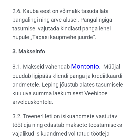
2.6. Kauba eest on võimalik tasuda läbi
pangalingi ning arve alusel. Pangalingiga
tasumisel vajutada kindlasti panga lehel
nupule „Tagasi kaupmehe juurde“.
3. Makseinfo
Montonio.
3.1. Makseid vahendab
Müüjal
puudub ligipääs kliendi panga ja krediitkaardi
andmetele. Leping jõustub alates tasumisele
kuuluva summa laekumisest Veebipoe
arvelduskontole.
3.2. TreenerHeti on isikuandmete vastutav
töötleja ning edastab maksete teostamiseks
vajalikud isikuandmed volitatud töötleja