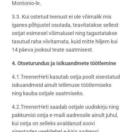
Montonio-le.
3.3. Kui ostetud teenust ei ole võimalik mis
iganes põhjustel osutada, teavitatakse sellest
ostjat esimesel võimalusel ning tagastatakse
tasutud raha viivitamata, kuid mitte hiljem kui
14 päeva jooksul teate saatmisest.
4. Otseturundus ja isikuandmete töötlemine
4.1.TreenerHeti kasutab ostja poolt sisestatud
isikuandmeid ainult tellimuse töötlemiseks
ning kauba ostjale saatmiseks.
4.2.TreenerHeti saadab ostjale uudiskirju ning
pakkumisi ostja e-maili aadressile ainult juhul,
kui ostja on selleks avaldanud soovi
sisestades veebilehel e-kirja aadressi.