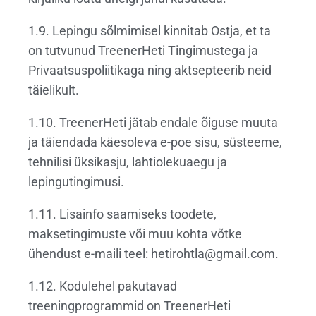
1.9. Lepingu sõlmimisel kinnitab Ostja, et ta
on tutvunud TreenerHeti Tingimustega ja
Privaatsuspoliitikaga ning aktsepteerib neid
täielikult.
1.10. TreenerHeti jätab endale õiguse muuta
ja täiendada käesoleva e-poe sisu, süsteeme,
tehnilisi üksikasju, lahtiolekuaegu ja
lepingutingimusi.
1.11. Lisainfo saamiseks toodete,
maksetingimuste või muu kohta võtke
ühendust e-maili teel: hetirohtla@gmail.com.
1.12. Kodulehel pakutavad
treeningprogrammid on TreenerHeti